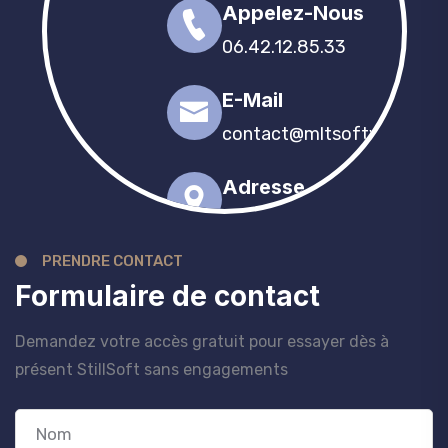
Appelez-Nous
06.42.12.85.33
E-Mail
contact@mltsoftware.co
Adresse
15 Rue des écoles
85260 Montreverd
PRENDRE CONTACT
Formulaire de contact
Demandez votre accès gratuit pour essayer dès à
présent StillSoft sans engagements